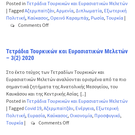
Posted in
Τετράδια Τουρκικών και Ευρασιατικών Μελετών
|
Tagged
Αζερμπαϊτζάν
,
Αρμενία
,
Διπλωματία
,
Εξωτερική
Πολιτική
,
Καύκασος
,
Ορεινό Καραμπάχ
,
Ρωσία
,
Τουρκία
|
on
Comments Off
Τετράδια
Τουρκικών
και
Τετράδια Τουρκικών και Ευρασιατικών Μελετών
Ευρασιατικών
– 3(2) 2020
Μελετών
–
Στο έκτο τεύχος των Τετραδίων Τουρκικών και
4(1)
Ευρασιατικών Μελετών αναλύονται ορισμένα από τα πιο
2021
σημαντικά ζητήματα της Ανατολικής Μεσογείου, του
Καυκάσου και της Κεντρικής Ασίας.
[...]
Posted in
Τετράδια Τουρκικών και Ευρασιατικών Μελετών
|
Tagged
Covid 19
,
Αζερμπαϊτζάν
,
Ενέργεια
,
Εξωτερική
Πολιτική
,
Ευρασία
,
Καύκασος
,
Οικονομία
,
Προσφυγικό
,
on
Τουρκία
|
Comments Off
Τετράδια