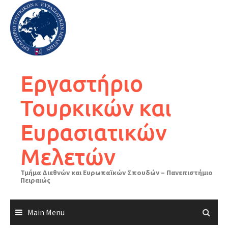
Skip
to
content
Εργαστήριο
Τουρκικών και
Ευρασιατικών
Μελετών
Τμήμα Διεθνών και Ευρωπαϊκών Σπουδών – Πανεπιστήμιο
Πειραιώς
Main Menu