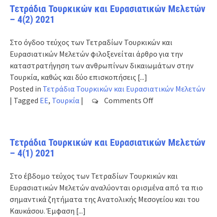
και
Τετράδια Τουρκικών και Ευρασιατικών Μελετών
Ευρασιατικών
– 4(2) 2021
Μελετών
–
Στο όγδοο τεύχος των Τετραδίων Τουρκικών και
5(1)
Ευρασιατικών Μελετών φιλοξενείται άρθρο για την
2022
καταστρατήγηση των ανθρωπίνων δικαιωμάτων στην
Τουρκία, καθώς και δύο επισκοπήσεις
[...]
Posted in
Τετράδια Τουρκικών και Ευρασιατικών Μελετών
on
|
Tagged
ΕΕ
,
Τουρκία
|
Comments Off
Τετράδια
Τουρκικών
και
Τετράδια Τουρκικών και Ευρασιατικών Μελετών
Ευρασιατικών
– 4(1) 2021
Μελετών
–
Στο έβδομο τεύχος των Τετραδίων Τουρκικών και
4(2)
Ευρασιατικών Μελετών αναλύονται ορισμένα από τα πιο
2021
σημαντικά ζητήματα της Ανατολικής Μεσογείου και του
Καυκάσου. Έμφαση
[...]