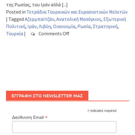
της Ρωσίας, του Ιράν αλλά
[...]
Posted in
Τετράδια Τουρκικών και Ευρασιατικών Μελετών
|
Tagged
Αζερμπαϊτζάν
,
Ανατολική Μεσόγειος
,
Εξωτερική
Πολιτική
,
Ιράν
,
Λιβύη
,
Οικονομία
,
Ρωσία
,
Στρατηγική
,
on
Τουρκία
|
Comments Off
Τετράδια
Τουρκικών
και
Ευρασιατικών
Μελετών
–
2(2)
2019
ΕΓΓΡΑΦΗ ΣΤΟ NEWSLETTER ΜΑΣ
*
indicates required
*
Διεύθυνση Email