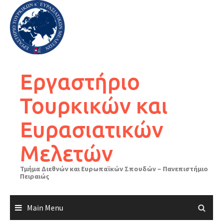
Skip
to
content
Εργαστήριο
Τουρκικών και
Ευρασιατικών
Μελετών
Τμήμα Διεθνών και Ευρωπαϊκών Σπουδών – Πανεπιστήμιο
Πειραιώς
Main Menu