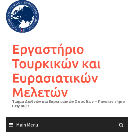
Skip
to
content
Εργαστήριο
Τουρκικών και
Ευρασιατικών
Μελετών
Τμήμα Διεθνών και Ευρωπαϊκών Σπουδών – Πανεπιστήμιο
Πειραιώς
Main Menu