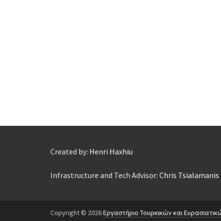
Created by:
Henri Haxhiu
Infrastructure and Tech Advisor:
Chris Tsialamanis
Copyright © 2026
Εργαστήριο Τουρκικών και Ευρασιατικ