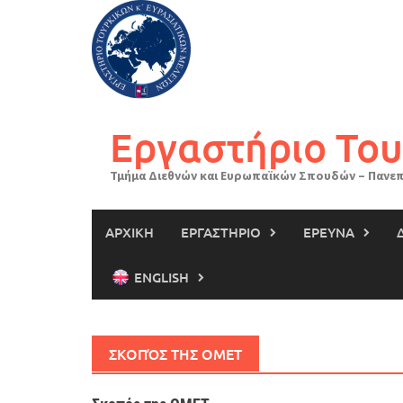
Skip
to
content
Εργαστήριο Του
Τμήμα Διεθνών και Ευρωπαϊκών Σπουδών – Πανεπ
ΑΡΧΙΚΗ
ΕΡΓΑΣΤΗΡΙΟ
ΕΡΕΥΝΑ
ENGLISH
ΣΚΟΠΌΣ ΤΗΣ ΟΜΕΤ