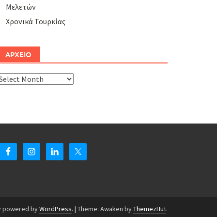
Μελετών
Χρονικά Τουρκίας
ΑΡΧΕΙΟ
ΑΡΧΕΙΟ
y powered by
WordPress
.
|
Theme: Awaken by
ThemezHut
.