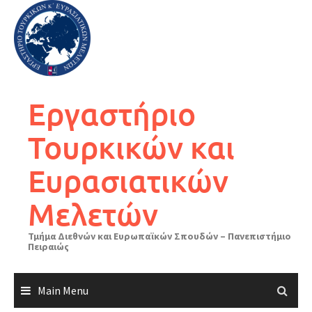
Skip
to
content
Εργαστήριο
Τουρκικών και
Ευρασιατικών
Μελετών
Τμήμα Διεθνών και Ευρωπαϊκών Σπουδών – Πανεπιστήμιο
Πειραιώς
Main Menu