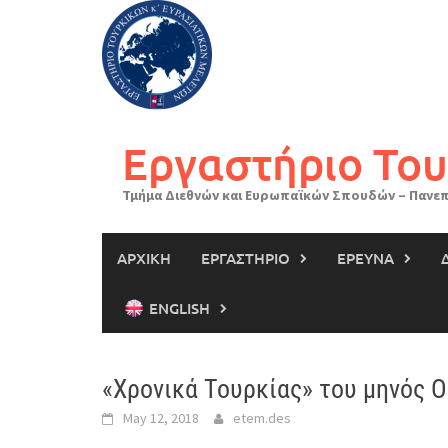
Skip
to
content
Εργαστήριο Του
Τμήμα Διεθνών και Ευρωπαϊκών Σπουδών – Πανεπ
ΑΡΧΙΚΗ
ΕΡΓΑΣΤΗΡΙΟ
ΕΡΕΥΝΑ
ENGLISH
«Χρονικά Τουρκίας» του μηνός 
May 12, 2018
etem.des