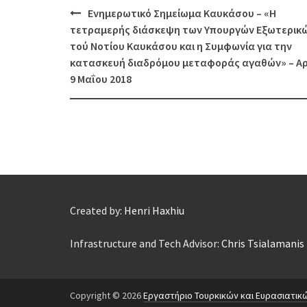
Post
Ενημερωτικό Σημείωμα Καυκάσου – «Η
navigation
τετραμερής διάσκεψη των Υπουργών Εξωτερικ
τού Νοτίου Καυκάσου και η Συμφωνία για την
κατασκευή διαδρόμου μεταφοράς αγαθών» – Αρ
9 Μαΐου 2018
Created by:
Henri Haxhiu
Infrastructure and Tech Advisor:
Chris Tsialamanis
Copyright © 2026
Εργαστήριο Τουρκικών και Ευρασιατικ