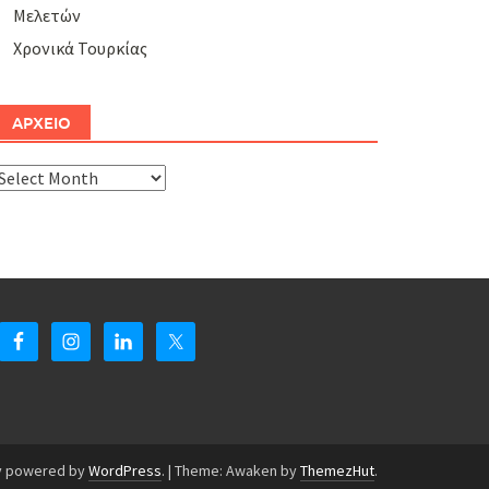
Μελετών
Χρονικά Τουρκίας
ΑΡΧΕΙΟ
ΑΡΧΕΙΟ
y powered by
WordPress
.
|
Theme: Awaken by
ThemezHut
.