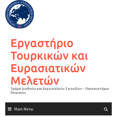
Skip
to
content
Εργαστήριο
Τουρκικών και
Ευρασιατικών
Μελετών
Τμήμα Διεθνών και Ευρωπαϊκών Σπουδών – Πανεπιστήμιο
Πειραιώς
Main Menu