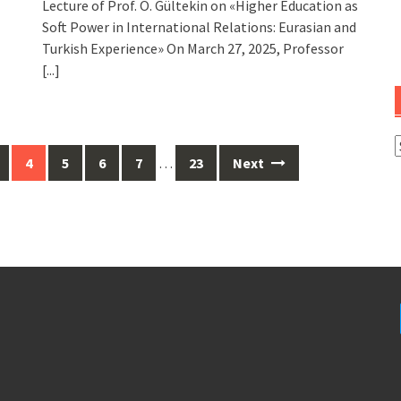
Lecture of Prof. O. Gültekin on «Higher Education as
Soft Power in International Relations: Eurasian and
Turkish Experience» On March 27, 2025, Professor
[...]
4
5
6
7
…
23
Next