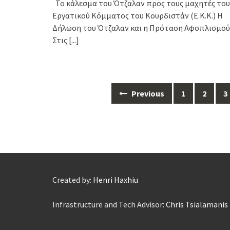
Το κάλεσμα του Ότζαλαν προς τους μαχητές του
Εργατικού Κόμματος του Κουρδιστάν (Ε.K.K.) Η
Δήλωση του Ότζαλαν και η Πρόταση Αφοπλισμού
Στις
[...]
Posts
Previous
1
2
3
navigation
Created by:
Henri Haxhiu
Infrastructure and Tech Advisor:
Chris Tsialamanis